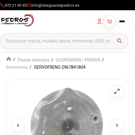
973 21 60 45
info@desguacespedros.es
Buscar productos
search
Piezas vehículos
SUSPENSION / FRENOS
Servofreno
SERVOFRENO 2967841804