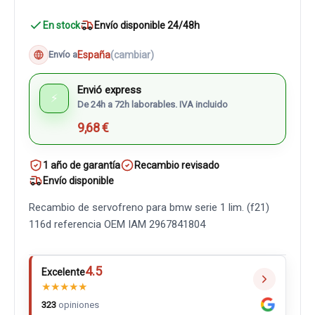
En stock
Envío disponible 24/48h
España
(cambiar)
Envío a
Envió express
⚡
De 24h a 72h laborables. IVA incluido
9,68 €
1 año de garantía
Recambio revisado
Envío disponible
Recambio de servofreno para bmw serie 1 lim. (f21)
116d referencia OEM IAM 2967841804
4.5
Excelente
★
★
★
★
★
323
opiniones