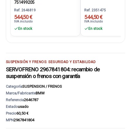
751499205
Ref. 2646819
Ref. 2351475
544,50 €
544,50 €
IVA incluido
IVA incluido
En stock
En stock
SUSPENSIÓN Y FRENOS: SEGURIDAD Y ESTABILIDAD
SERVOFRENO 2967841804: recambio de
suspensión o frenos con garantía
Categoría
SUSPENSION / FRENOS
Marca/Fabricante
BMW
Referencia
2646787
Estado
usado
Precio
60,50 €
MPN
2967841804