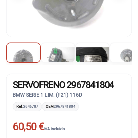
SERVOFRENO 2967841804
BMW SERIE 1 LIM. (F21) 116D
Ref.
2646787
OEM
2967841804
60,50 €
IVA incluido