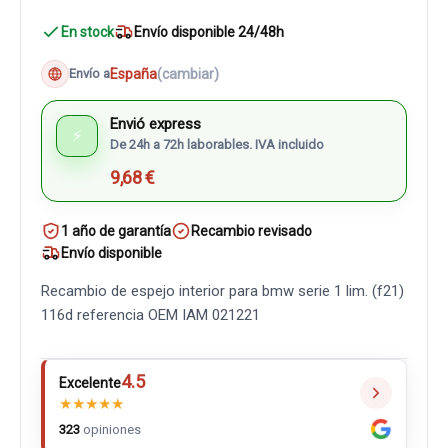
En stock
Envío disponible 24/48h
España
(cambiar)
Envío a
Envió express
⚡
De 24h a 72h laborables. IVA incluido
9,68 €
1 año de garantía
Recambio revisado
Envío disponible
Recambio de espejo interior para bmw serie 1 lim. (f21)
116d referencia OEM IAM 021221
4.5
Excelente
★
★
★
★
★
323
opiniones