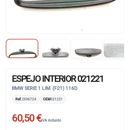
ESPEJO INTERIOR 021221
BMW SERIE 1 LIM. (F21) 116D
Ref.
2696724
OEM
021221
60,50 €
IVA incluido