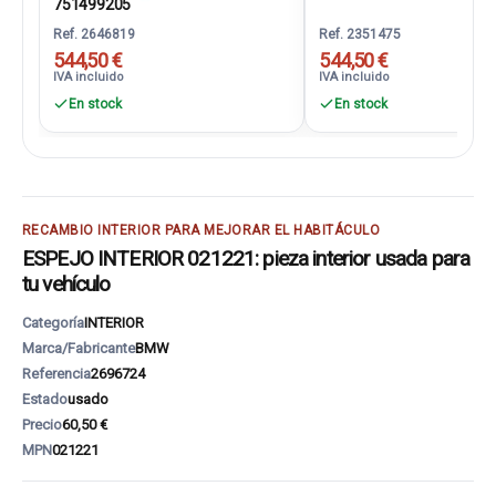
751499205
Ref. 2646819
Ref. 2351475
544,50 €
544,50 €
IVA incluido
IVA incluido
En stock
En stock
RECAMBIO INTERIOR PARA MEJORAR EL HABITÁCULO
ESPEJO INTERIOR 021221: pieza interior usada para
tu vehículo
Categoría
INTERIOR
Marca/Fabricante
BMW
Referencia
2696724
Estado
usado
Precio
60,50 €
MPN
021221