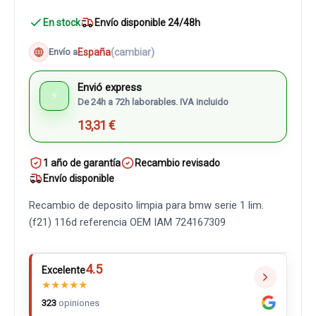
En stock
Envío disponible 24/48h
España
(cambiar)
Envío a
Envió express
⚡
De 24h a 72h laborables. IVA incluido
13,31 €
1 año de garantía
Recambio revisado
Envío disponible
Recambio de deposito limpia para bmw serie 1 lim.
(f21) 116d referencia OEM IAM 724167309
4.5
Excelente
★
★
★
★
★
323
opiniones