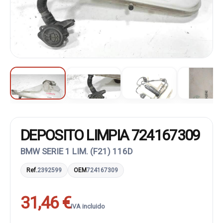
DEPOSITO LIMPIA 724167309
BMW SERIE 1 LIM. (F21) 116D
Ref.
2392599
OEM
724167309
31,46 €
IVA incluido