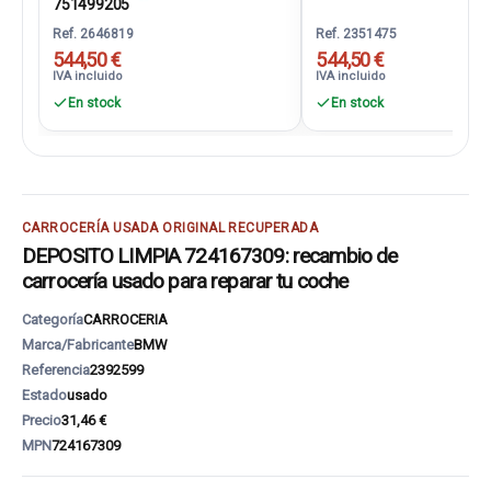
751499205
Ref. 2646819
Ref. 2351475
544,50 €
544,50 €
IVA incluido
IVA incluido
En stock
En stock
CARROCERÍA USADA ORIGINAL RECUPERADA
DEPOSITO LIMPIA 724167309: recambio de
carrocería usado para reparar tu coche
Categoría
CARROCERIA
Marca/Fabricante
BMW
Referencia
2392599
Estado
usado
Precio
31,46 €
MPN
724167309