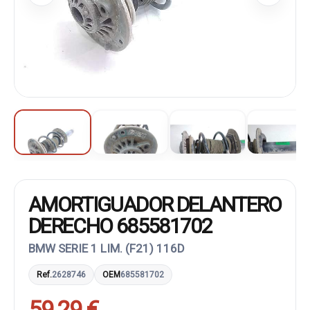
AMORTIGUADOR DELANTERO
DERECHO 685581702
BMW SERIE 1 LIM. (F21) 116D
Ref.
2628746
OEM
685581702
59,29 €