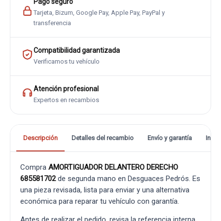
Pago seguro
Tarjeta, Bizum, Google Pay, Apple Pay, PayPal y
transferencia
Compatibilidad garantizada
Verificamos tu vehículo
Atención profesional
Expertos en recambios
Descripción
Detalles del recambio
Envío y garantía
Info
Compra
AMORTIGUADOR DELANTERO DERECHO
685581702
de segunda mano en Desguaces Pedrós. Es
una pieza revisada, lista para enviar y una alternativa
económica para reparar tu vehículo con garantía.
Antes de realizar el pedido, revisa la referencia interna,