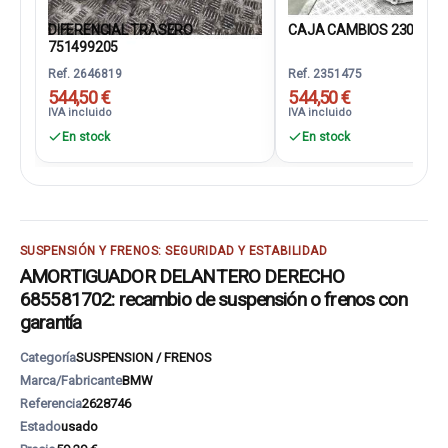
DIFERENCIAL TRASERO
CAJA CAMBIOS 2300861
751499205
Ref. 2646819
Ref. 2351475
544,50 €
544,50 €
IVA incluido
IVA incluido
En stock
En stock
SUSPENSIÓN Y FRENOS: SEGURIDAD Y ESTABILIDAD
AMORTIGUADOR DELANTERO DERECHO
685581702: recambio de suspensión o frenos con
garantía
Categoría
SUSPENSION / FRENOS
Marca/Fabricante
BMW
Referencia
2628746
Estado
usado