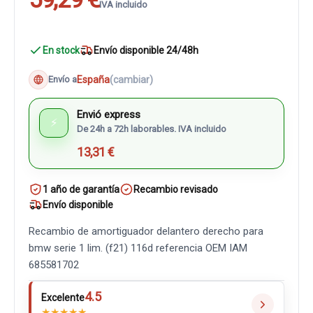
IVA incluido
En stock
Envío disponible 24/48h
España
(cambiar)
Envío a
Envió express
⚡
De 24h a 72h laborables. IVA incluido
13,31 €
1 año de garantía
Recambio revisado
Envío disponible
Recambio de amortiguador delantero derecho para
bmw serie 1 lim. (f21) 116d referencia OEM IAM
685581702
4.5
Excelente
★
★
★
★
★