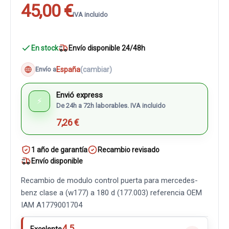
45,00 €
IVA incluido
En stock
Envío disponible 24/48h
España
(cambiar)
Envío a
Envió express
⚡
De 24h a 72h laborables. IVA incluido
7,26 €
1 año de garantía
Recambio revisado
Envío disponible
Recambio de modulo control puerta para mercedes-
benz clase a (w177) a 180 d (177.003) referencia OEM
IAM A1779001704
4.5