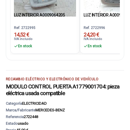
LUZ INTERIOR A0009064205
LUZ INTERIOR A0009064
Ref. 2722995
Ref. 2722996
14,52 €
24,20 €
IVA incluido
IVA incluido
En stock
En stock
RECAMBIO ELÉCTRICO Y ELECTRÓNICO DE VEHÍCULO
MODULO CONTROL PUERTA A1779001704: pieza
eléctrica usada compatible
Categoría
ELECTRICIDAD
Marca/Fabricante
MERCEDES-BENZ
Referencia
2722448
Estado
usado