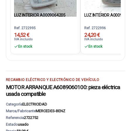
LUZ INTERIOR A0009064205
LUZ INTERIOR A0009064
Ref. 2722995
Ref. 2722996
14,52 €
24,20 €
IVA incluido
IVA incluido
En stock
En stock
RECAMBIO ELÉCTRICO Y ELECTRÓNICO DE VEHÍCULO
MOTOR ARRANQUE A6089060100: pieza eléctrica
usada compatible
Categoría
ELECTRICIDAD
Marca/Fabricante
MERCEDES-BENZ
Referencia
2722752
Estado
usado