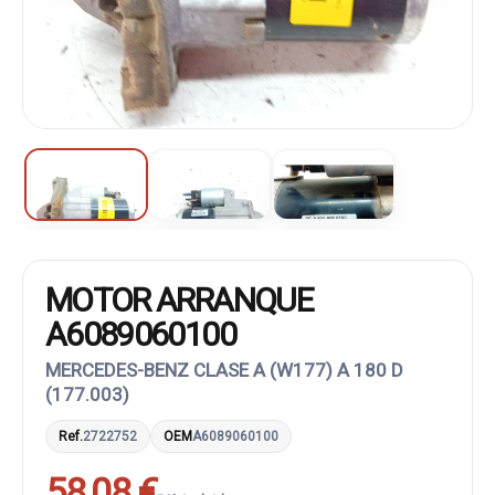
MOTOR ARRANQUE
A6089060100
MERCEDES-BENZ CLASE A (W177) A 180 D
(177.003)
Ref.
2722752
OEM
A6089060100
58,08 €