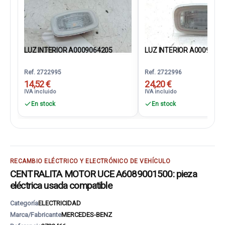
LUZ INTERIOR A0009064205
LUZ INTERIOR A0009064
Ref. 2722995
Ref. 2722996
14,52 €
24,20 €
IVA incluido
IVA incluido
En stock
En stock
RECAMBIO ELÉCTRICO Y ELECTRÓNICO DE VEHÍCULO
CENTRALITA MOTOR UCE A6089001500: pieza
eléctrica usada compatible
Categoría
ELECTRICIDAD
Marca/Fabricante
MERCEDES-BENZ