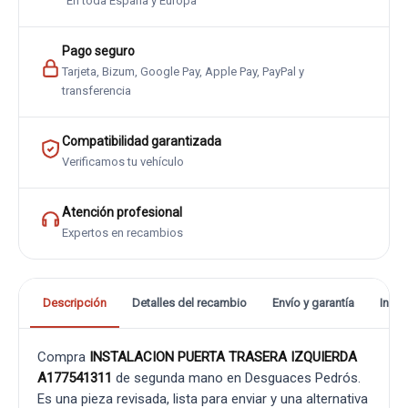
En toda España y Europa
Pago seguro
Tarjeta, Bizum, Google Pay, Apple Pay, PayPal y
transferencia
Compatibilidad garantizada
Verificamos tu vehículo
Atención profesional
Expertos en recambios
Descripción
Detalles del recambio
Envío y garantía
Info
Compra
INSTALACION PUERTA TRASERA IZQUIERDA
A177541311
de segunda mano en Desguaces Pedrós.
Es una pieza revisada, lista para enviar y una alternativa