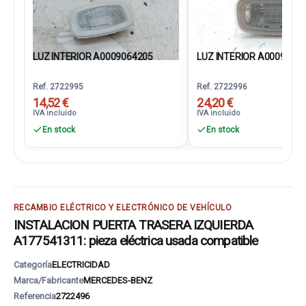
LUZ INTERIOR A0009064205
LUZ INTERIOR A0009064
Ref. 2722995
Ref. 2722996
14,52 €
24,20 €
IVA incluido
IVA incluido
En stock
En stock
RECAMBIO ELÉCTRICO Y ELECTRÓNICO DE VEHÍCULO
INSTALACION PUERTA TRASERA IZQUIERDA
A177541311: pieza eléctrica usada compatible
Categoría
ELECTRICIDAD
Marca/Fabricante
MERCEDES-BENZ
Referencia
2722496