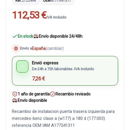
Ref.
2722496
OEM
A177541311
112,53 €
IVA incluido
En stock
Envío disponible 24/48h
España
(cambiar)
Envío a
Envió express
⚡
De 24h a 72h laborables. IVA incluido
7,26 €
1 año de garantía
Recambio revisado
Envío disponible
Recambio de instalacion puerta trasera izquierda para
mercedes-benz clase a (w177) a 180 d (177.003)
referencia OEM IAM A177541311