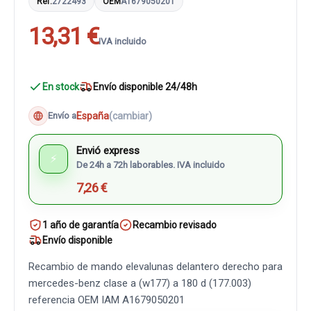
Ref.
2722493
OEM
A1679050201
13,31 €
IVA incluido
En stock
Envío disponible 24/48h
España
(cambiar)
Envío a
Envió express
⚡
De 24h a 72h laborables. IVA incluido
7,26 €
1 año de garantía
Recambio revisado
Envío disponible
Recambio de mando elevalunas delantero derecho para
mercedes-benz clase a (w177) a 180 d (177.003)
referencia OEM IAM A1679050201