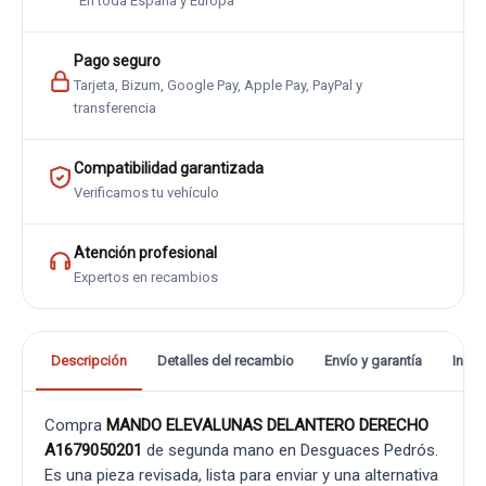
En toda España y Europa
Pago seguro
Tarjeta, Bizum, Google Pay, Apple Pay, PayPal y
transferencia
Compatibilidad garantizada
Verificamos tu vehículo
Atención profesional
Expertos en recambios
Descripción
Detalles del recambio
Envío y garantía
Info
Compra
MANDO ELEVALUNAS DELANTERO DERECHO
A1679050201
de segunda mano en Desguaces Pedrós.
Es una pieza revisada, lista para enviar y una alternativa