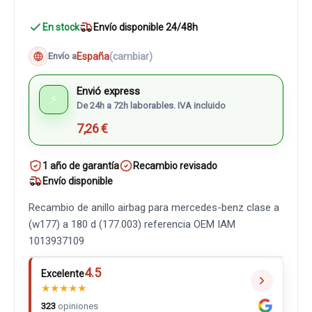
En stock
Envío disponible 24/48h
España
(cambiar)
Envío a
Envió express
⚡
De 24h a 72h laborables. IVA incluido
7,26 €
1 año de garantía
Recambio revisado
Envío disponible
Recambio de anillo airbag para mercedes-benz clase a
(w177) a 180 d (177.003) referencia OEM IAM
1013937109
4.5
Excelente
★
★
★
★
★
323
opiniones