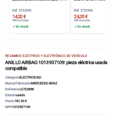
Ref. 2722995
Ref. 2722996
14,52 €
24,20 €
IVA incluido
IVA incluido
En stock
En stock
RECAMBIO ELÉCTRICO Y ELECTRÓNICO DE VEHÍCULO
ANILLO AIRBAG 1013937109: pieza eléctrica usada
compatible
Categoría
ELECTRICIDAD
Marca/Fabricante
MERCEDES-BENZ
Referencia
2722898
Estado
usado
Precio
181,50 €
MPN
1013937109