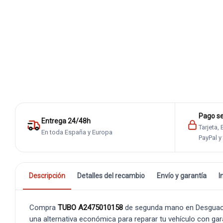
Pago s
Entrega 24/48h
Tarjeta,
En toda España y Europa
PayPal y
Descripción
Detalles del recambio
Envío y garantía
I
Compra
TUBO A2475010158
de segunda mano en Desguaces 
una alternativa económica para reparar tu vehículo con gar