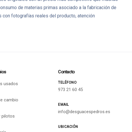
 consumo de materias primas asociado a la fabricación de
on fotografías reales del producto, atención
ios
Contacto
TELÉFONO
s usados
973 21 60 45
de cambio
EMAIL
info@desguacespedros.es
 pilotos
UBICACIÓN