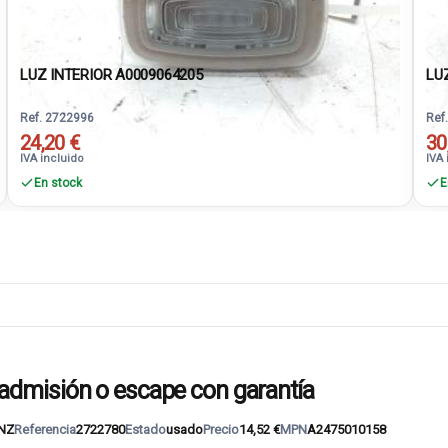
LUZ INTERIOR A0009064205
LU
Ref. 2722996
Ref
24,20 €
30
IVA incluido
IVA 
En stock
E
dmisión o escape con garantía
NZ
Referencia
2722780
Estado
usado
Precio
14,52 €
MPN
A2475010158