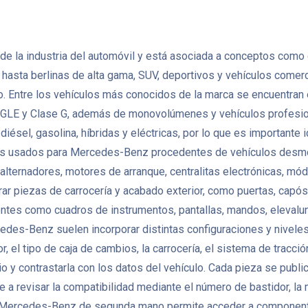
la industria del automóvil y está asociada a conceptos como ca
asta berlinas de alta gama, SUV, deportivos y vehículos comerci
. Entre los vehículos más conocidos de la marca se encuentran e
E y Clase G, además de monovolúmenes y vehículos profesional
sel, gasolina, híbridas y eléctricas, por lo que es importante 
s usados para Mercedes-Benz procedentes de vehículos desmon
, alternadores, motores de arranque, centralitas electrónicas, m
iezas de carrocería y acabado exterior, como puertas, capós, ale
entes como cuadros de instrumentos, pantallas, mandos, elevalun
edes-Benz suelen incorporar distintas configuraciones y nivel
, el tipo de caja de cambios, la carrocería, el sistema de tracci
 y contrastarla con los datos del vehículo. Cada pieza se publi
 a revisar la compatibilidad mediante el número de bastidor, la 
s Mercedes-Benz de segunda mano permite acceder a component