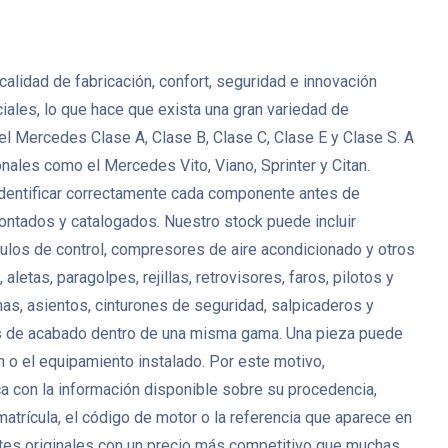
lidad de fabricación, confort, seguridad e innovación
ales, lo que hace que exista una gran variedad de
l Mercedes Clase A, Clase B, Clase C, Clase E y Clase S. A
es como el Mercedes Vito, Viano, Sprinter y Citan.
identificar correctamente cada componente antes de
tados y catalogados. Nuestro stock puede incluir
ódulos de control, compresores de aire acondicionado y otros
tas, paragolpes, rejillas, retrovisores, faros, pilotos y
as, asientos, cinturones de seguridad, salpicaderos y
es de acabado dentro de una misma gama. Una pieza puede
ón o el equipamiento instalado. Por este motivo,
ca con la información disponible sobre su procedencia,
matrícula, el código de motor o la referencia que aparece en
es originales con un precio más competitivo que muchas