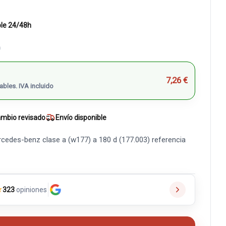
ble 24/48h
)
7,26 €
ables. IVA incluido
mbio revisado
Envío disponible
edes-benz clase a (w177) a 180 d (177.003) referencia
★
323
opiniones