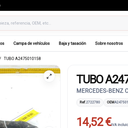
0
os
Campa de vehículos
Baja y tasación
Sobre nosotros
TUBO A2475010158
TUBO A24
MERCEDES-BENZ CLA
Ref.
2722780
OEM
A24750
14,52 €
IVA inclui