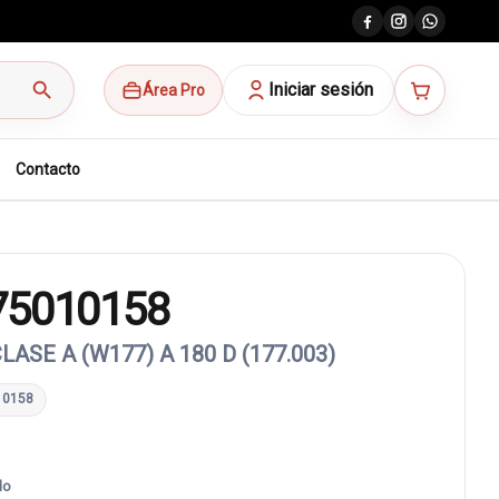
search
Iniciar sesión
Área Pro
Contacto
75010158
SE A (W177) A 180 D (177.003)
10158
do