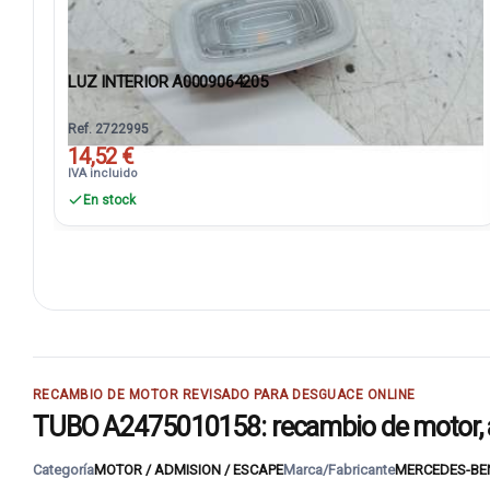
LUZ INTERIOR A0009064205
Ref. 2722995
14,52 €
IVA incluido
En stock
RECAMBIO DE MOTOR REVISADO PARA DESGUACE ONLINE
TUBO A2475010158: recambio de motor, a
Categoría
MOTOR / ADMISION / ESCAPE
Marca/Fabricante
MERCEDES-BE