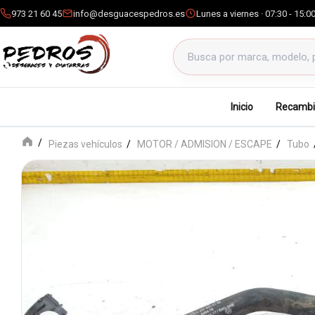
973 21 60 45
info@desguacespedros.es
Lunes a viernes · 07:30 - 15:0
Buscar productos
Inicio
Recambi
Piezas vehículos
MOTOR / ADMISION / ESCAPE
Tubo