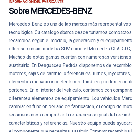
INFORMACIÓN DEL FABRICANTE
Sobre MERCEDES-BENZ
Mercedes-Benz es una de las marcas más representativas de 
tecnológica. Su catálogo abarca desde turismos compactos h
recambios según el modelo, la generación y el equipamiento
ellos se suman modelos SUV como el Mercedes GLA, GLC, GL
Muchas de estas gamas cuentan con numerosas versiones dié
sustituirlo. En Desguaces Pedrós disponemos de recambio
motores, cajas de cambio, diferenciales, turbos, inyectores
elementos mecánicos o eléctricos. También puedes encontrar p
portones. En el interior del vehículo, contamos con compon
diferentes elementos de equipamiento. Los vehículos Merc
cambiar en función del año de fabricación, el código de motor
recomendamos comprobar la referencia original del recambio
características y referencias. Nuestro equipo puede ayudarte
el componente que necesitas sustituir. Comprar recambio