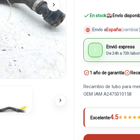
En stock
Envío disponi
Envío a
España
(cambiar
Envió express
⚡
De 24h a 72h labor
1 año de garantía
Reca
Recambio de tubo para merc
OEM IAM A2475010158
4.5
★
★
★
★
Excelente