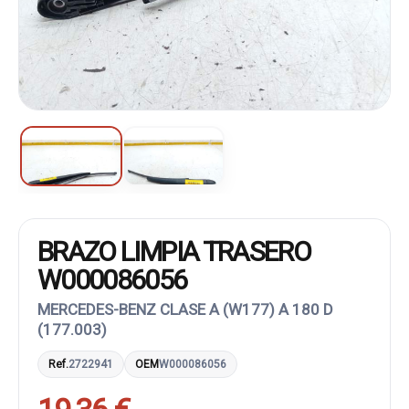
BRAZO LIMPIA TRASERO
W000086056
MERCEDES-BENZ CLASE A (W177) A 180 D
(177.003)
Ref.
2722941
OEM
W000086056