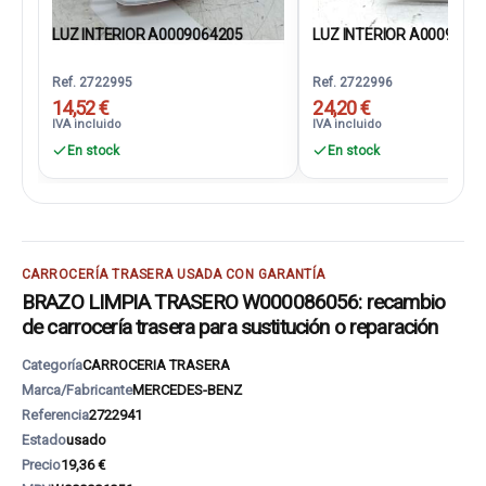
LUZ INTERIOR A0009064205
LUZ INTERIOR A0009064
Ref. 2722995
Ref. 2722996
14,52 €
24,20 €
IVA incluido
IVA incluido
En stock
En stock
CARROCERÍA TRASERA USADA CON GARANTÍA
BRAZO LIMPIA TRASERO W000086056: recambio
de carrocería trasera para sustitución o reparación
Categoría
CARROCERIA TRASERA
Marca/Fabricante
MERCEDES-BENZ
Referencia
2722941
Estado
usado
Precio
19,36 €