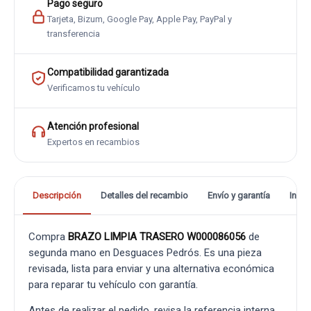
Pago seguro
Tarjeta, Bizum, Google Pay, Apple Pay, PayPal y
transferencia
Compatibilidad garantizada
Verificamos tu vehículo
Atención profesional
Expertos en recambios
Descripción
Detalles del recambio
Envío y garantía
Info
Compra
BRAZO LIMPIA TRASERO W000086056
de
segunda mano en Desguaces Pedrós. Es una pieza
revisada, lista para enviar y una alternativa económica
para reparar tu vehículo con garantía.
Antes de realizar el pedido, revisa la referencia interna,