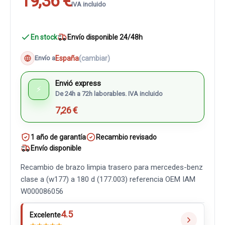
19,36 €
IVA incluido
En stock
Envío disponible 24/48h
España
(cambiar)
Envío a
Envió express
⚡
De 24h a 72h laborables. IVA incluido
7,26 €
1 año de garantía
Recambio revisado
Envío disponible
Recambio de brazo limpia trasero para mercedes-benz
clase a (w177) a 180 d (177.003) referencia OEM IAM
W000086056
4.5
Excelente