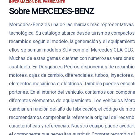
INFORMACIÓN DEL FABRICANTE
Sobre MERCEDES-BENZ
Mercedes-Benz es una de las marcas más representativas de 
tecnológica. Su catálogo abarca desde turismos compactos h
recambios según el modelo, la generación y el equipamiento
ellos se suman modelos SUV como el Mercedes GLA, GLC, GL
Muchas de estas gamas cuentan con numerosas versiones dié
sustituirlo. En Desguaces Pedrós disponemos de recambio
motores, cajas de cambio, diferenciales, turbos, inyectores
elementos mecánicos o eléctricos. También puedes encontrar p
portones. En el interior del vehículo, contamos con compon
diferentes elementos de equipamiento. Los vehículos Merc
cambiar en función del año de fabricación, el código de motor
recomendamos comprobar la referencia original del recambio
características y referencias. Nuestro equipo puede ayudarte
el componente que necesitas sustituir. Comprar recambio