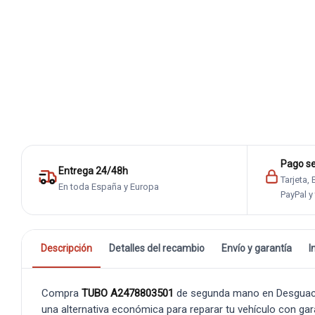
Pago s
Entrega 24/48h
Tarjeta,
En toda España y Europa
PayPal y
Descripción
Detalles del recambio
Envío y garantía
I
Compra
TUBO A2478803501
de segunda mano en Desguaces 
una alternativa económica para reparar tu vehículo con gar