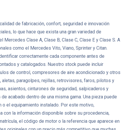
lidad de fabricación, confort, seguridad e innovación
ales, lo que hace que exista una gran variedad de
l Mercedes Clase A, Clase B, Clase C, Clase E y Clase S. A
es como el Mercedes Vito, Viano, Sprinter y Citan.
identificar correctamente cada componente antes de
tados y catalogados. Nuestro stock puede incluir
ódulos de control, compresores de aire acondicionado y otros
tas, paragolpes, rejillas, retrovisores, faros, pilotos y
as, asientos, cinturones de seguridad, salpicaderos y
es de acabado dentro de una misma gama. Una pieza puede
ón o el equipamiento instalado. Por este motivo,
ca con la información disponible sobre su procedencia,
matrícula, el código de motor o la referencia que aparece en
es originales con un precio más competitivo que muchas