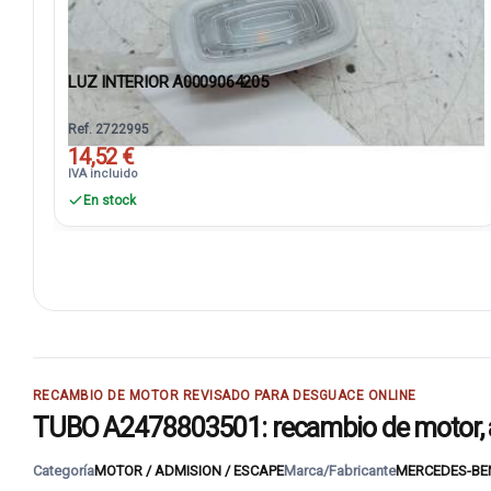
LUZ INTERIOR A0009064205
Ref. 2722995
14,52 €
IVA incluido
En stock
RECAMBIO DE MOTOR REVISADO PARA DESGUACE ONLINE
TUBO A2478803501: recambio de motor, a
Categoría
MOTOR / ADMISION / ESCAPE
Marca/Fabricante
MERCEDES-BE