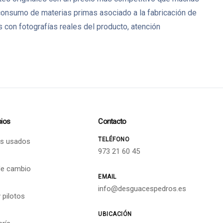
 consumo de materias primas asociado a la fabricación de
on fotografías reales del producto, atención
ios
Contacto
TELÉFONO
s usados
973 21 60 45
de cambio
EMAIL
info@desguacespedros.es
 pilotos
UBICACIÓN