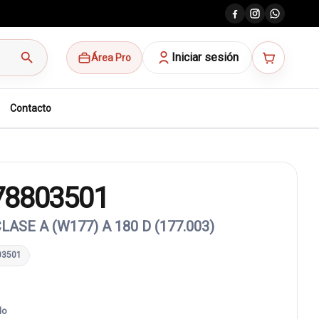
search
Iniciar sesión
Área Pro
Contacto
78803501
SE A (W177) A 180 D (177.003)
03501
do