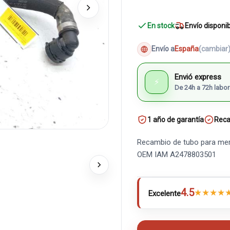
En stock
Envío disponi
Envío a
España
(cambiar
Envió express
⚡
De 24h a 72h labor
1 año de garantía
Reca
Recambio de tubo para merc
OEM IAM A2478803501
4.5
★
★
★
★
Excelente