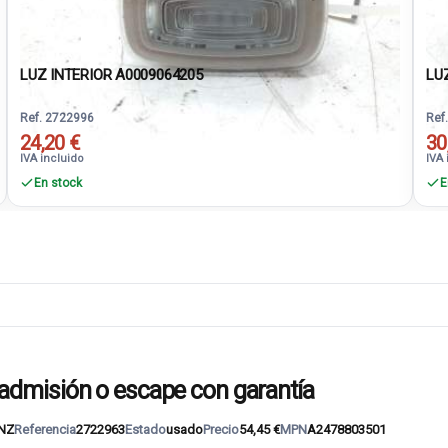
LUZ INTERIOR A0009064205
LU
Ref. 2722996
Ref
24,20 €
30
IVA incluido
IVA 
En stock
E
dmisión o escape con garantía
NZ
Referencia
2722963
Estado
usado
Precio
54,45 €
MPN
A2478803501