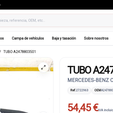
0
os
Campa de vehículos
Baja y tasación
Sobre nosotros
TUBO A2478803501
TUBO A24
MERCEDES-BENZ CLA
Ref.
2722963
OEM
A24788
54,45 €
IVA inclui