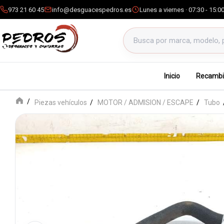
973 21 60 45
info@desguacespedros.es
Lunes a viernes · 07:30 - 15:0
Buscar productos
Inicio
Recambi
Piezas vehículos
MOTOR / ADMISION / ESCAPE
Tubo