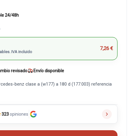
ble 24/48h
)
7,26 €
ables. IVA incluido
mbio revisado
Envío disponible
edes-benz clase a (w177) a 180 d (177.003) referencia
★
323
opiniones