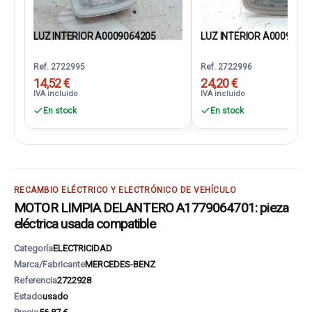
LUZ INTERIOR A0009064205
LUZ INTERIOR A0009064
Ref. 2722995
Ref. 2722996
14,52 €
24,20 €
IVA incluido
IVA incluido
En stock
En stock
RECAMBIO ELÉCTRICO Y ELECTRÓNICO DE VEHÍCULO
MOTOR LIMPIA DELANTERO A1779064701: pieza
eléctrica usada compatible
Categoría
ELECTRICIDAD
Marca/Fabricante
MERCEDES-BENZ
Referencia
2722928
Estado
usado