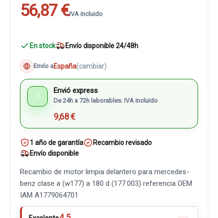
56,87 €
IVA incluido
En stock
Envío disponible 24/48h
España
(cambiar)
Envío a
Envió express
⚡
De 24h a 72h laborables. IVA incluido
9,68 €
1 año de garantía
Recambio revisado
Envío disponible
Recambio de motor limpia delantero para mercedes-
benz clase a (w177) a 180 d (177.003) referencia OEM
IAM A1779064701
4.5