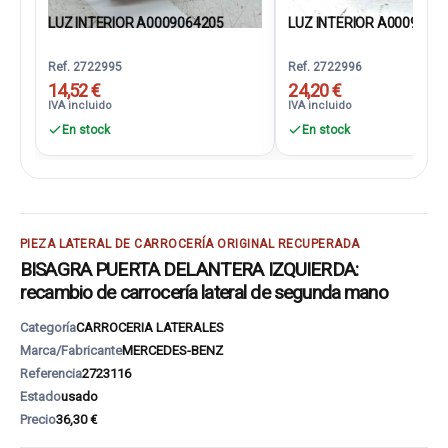
LUZ INTERIOR A0009064205
LUZ INTERIOR A0009064
Ref. 2722995
Ref. 2722996
14,52 €
24,20 €
IVA incluido
IVA incluido
En stock
En stock
PIEZA LATERAL DE CARROCERÍA ORIGINAL RECUPERADA
BISAGRA PUERTA DELANTERA IZQUIERDA:
recambio de carrocería lateral de segunda mano
Categoría
CARROCERIA LATERALES
Marca/Fabricante
MERCEDES-BENZ
Referencia
2723116
Estado
usado
Precio
36,30 €