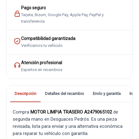
Pago seguro
Tarjeta, Bizum, Google Pay, Apple Pay, PayPal y
transferencia
Compatibilidad garantizada
Verificamos tu vehículo
Atención profesional
Expertos en recambios
Descripción
Detalles del recambio
Envío y garantía
Info
Compra
MOTOR LIMPIA TRASERO A2479065102
de
segunda mano en Desguaces Pedrós. Es una pieza
revisada, lista para enviar y una alternativa económica
para reparar tu vehículo con garantía.