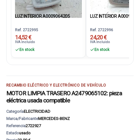
LUZ INTERIOR A0009064205
LUZ INTERIOR A0009064
Ref. 2722995
Ref. 2722996
14,52 €
24,20 €
IVA incluido
IVA incluido
En stock
En stock
RECAMBIO ELÉCTRICO Y ELECTRÓNICO DE VEHÍCULO
MOTOR LIMPIA TRASERO A2479065102: pieza
eléctrica usada compatible
Categoría
ELECTRICIDAD
Marca/Fabricante
MERCEDES-BENZ
Referencia
2722927
Estado
usado