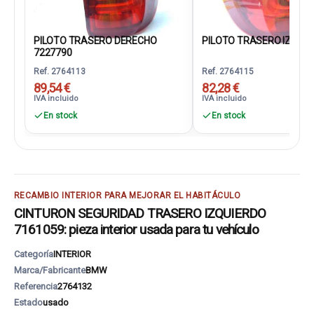
PILOTO TRASERO DERECHO
PILOTO TRASERO IZQUIER
7227790
Ref. 2764113
Ref. 2764115
89,54 €
82,28 €
IVA incluido
IVA incluido
En stock
En stock
RECAMBIO INTERIOR PARA MEJORAR EL HABITÁCULO
CINTURON SEGURIDAD TRASERO IZQUIERDO
7161059: pieza interior usada para tu vehículo
Categoría
INTERIOR
Marca/Fabricante
BMW
Referencia
2764132
Estado
usado