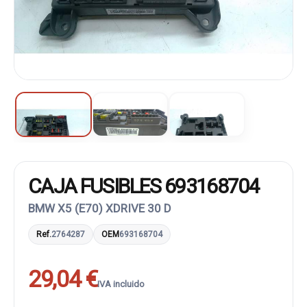
CAJA FUSIBLES 693168704
BMW X5 (E70) XDRIVE 30 D
Ref.
2764287
OEM
693168704
29,04 €
IVA incluido