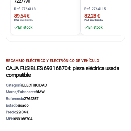
7227790
Ref. 2764113
Ref. 2764115
89,54 €
82,28 €
IVA incluido
IVA incluido
En stock
En stock
RECAMBIO ELÉCTRICO Y ELECTRÓNICO DE VEHÍCULO
CAJA FUSIBLES 693168704: pieza eléctrica usada
compatible
Categoría
ELECTRICIDAD
Marca/Fabricante
BMW
Referencia
2764287
Estado
usado
Precio
29,04 €
MPN
693168704