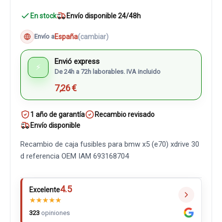
En stock
Envío disponible 24/48h
España
(cambiar)
Envío a
Envió express
⚡
De 24h a 72h laborables. IVA incluido
7,26 €
1 año de garantía
Recambio revisado
Envío disponible
Recambio de caja fusibles para bmw x5 (e70) xdrive 30
d referencia OEM IAM 693168704
4.5
Excelente
★
★
★
★
★
323
opiniones