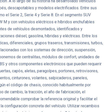
n. A lo largo de su historia ha desarrollado vehículos
upés, descapotables y modelos electrificados. Entre sus
 el Serie 2, Serie 4 y Serie 8. En el segmento SUV
 M y con vehículos eléctricos e híbridos enchufables
tes de vehículos desmontados, identificados y
ciones diésel, gasolina, híbridas y eléctricas. Entre los
, diferenciales, grupos traseros, transmisiones, turbos,
lacionadas con los sistemas de dirección, suspensión,
isponemos de centralitas, módulos de confort, unidades de
 ABS y otros componentes electrónicos que pueden requerir
uertas, capós, aletas, paragolpes, portones, retrovisores,
entos, cinturones, volantes, salpicaderos, paneles,
ún el código de chasis, conocido habitualmente por
de cambio, la tracción, el año de fabricación, el
ndable comprobar la referencia original y facilitar el
a configuración concreta del vehículo. Utilizar recambios