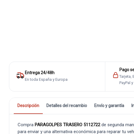
Pago s
Entrega 24/48h
Tarjeta,
En toda España y Europa
PayPal y
Descripción
Detalles del recambio
Envío y garantía
I
Compra
PARAGOLPES TRASERO 5112722
de segunda mano
para enviar y una alternativa económica para reparar tu veh