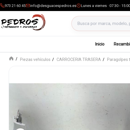
973 21 60 45
info@desguacespedros.es
Lunes a viernes · 07:30 - 15:0
Buscar productos
Inicio
Recambi
Piezas vehículos
CARROCERIA TRASERA
Paragolpes 