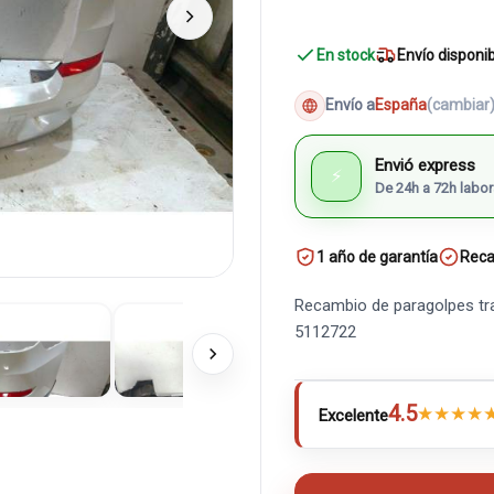
En stock
Envío disponi
Envío a
España
(cambiar
Envió express
⚡
De 24h a 72h labor
1 año de garantía
Reca
Recambio de paragolpes tr
5112722
4.5
★
★
★
★
Excelente