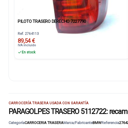
PILOTO TRASERO DERECHO 7227790
Ref. 2764113
89,54 €
IVA incluido
En stock
CARROCERÍA TRASERA USADA CON GARANTÍA
PARAGOLPES TRASERO 5112722: recambio d
Categoría
CARROCERIA TRASERA
Marca/Fabricante
BMW
Referencia
2764