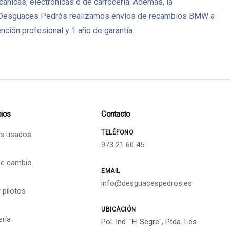
icas, electrónicas o de carrocería. Además, la
s. En Desguaces Pedrós realizamos envíos de recambios BMW a
ción profesional y 1 año de garantía.
ios
Contacto
TELÉFONO
s usados
973 21 60 45
de cambio
EMAIL
info@desguacespedros.es
 pilotos
UBICACIÓN
ería
Pol. Ind. "El Segre", Ptda. Les