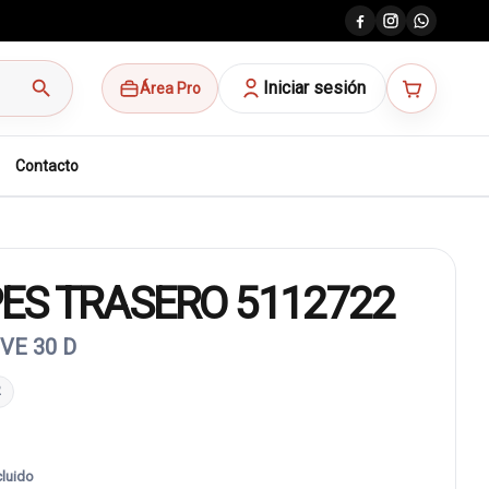
search
Iniciar sesión
Área Pro
Contacto
ES TRASERO 5112722
VE 30 D
2
cluido