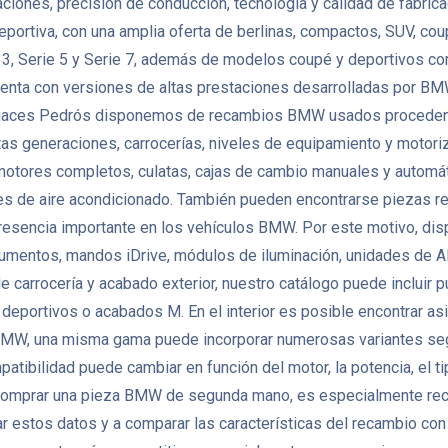
nes, precisión de conducción, tecnología y calidad de fabricació
eportiva, con una amplia oferta de berlinas, compactos, SUV, co
, Serie 5 y Serie 7, además de modelos coupé y deportivos como
enta con versiones de altas prestaciones desarrolladas por BMW
 Desguaces Pedrós disponemos de recambios BMW usados proceden
as generaciones, carrocerías, niveles de equipamiento y motoriza
es completos, culatas, cajas de cambio manuales y automáticas
es de aire acondicionado. También pueden encontrarse piezas re
a presencia importante en los vehículos BMW. Por este motivo, d
strumentos, mandos iDrive, módulos de iluminación, unidades de
e carrocería y acabado exterior, nuestro catálogo puede incluir p
 deportivos o acabados M. En el interior es posible encontrar asi
 BMW, una misma gama puede incorporar numerosas variantes seg
bilidad puede cambiar en función del motor, la potencia, el tipo 
 comprar una pieza BMW de segunda mano, es especialmente recome
 estos datos y a comparar las características del recambio con l