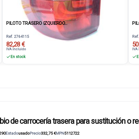
PILOTO TRASERO IZQUIERDO...
PIL
Ref. 2764115
Ref
82,28 €
50
IVA incluido
IVA 
En stock
E
e carrocería trasera para sustitución o re
290
Estado
usado
Precio
332,75 €
MPN
5112722