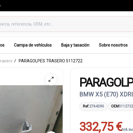
0
os
Campa de vehículos
Baja y tasación
Sobre nosotros
trasero
PARAGOLPES TRASERO 5112722
PARAGOLP
BMW X5 (E70) XDRI
Ref.
2764290
OEM
511272
332,75 €
IVA in