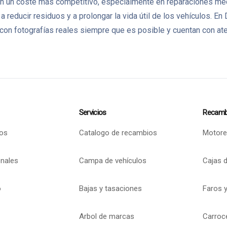
un coste más competitivo, especialmente en reparaciones mecán
 a reducir residuos y a prolongar la vida útil de los vehículo
on fotografías reales siempre que es posible y cuentan con aten
Servicios
Recamb
os
Catalogo de recambios
Motore
onales
Campa de vehículos
Cajas 
o
Bajas y tasaciones
Faros y
Arbol de marcas
Carroc