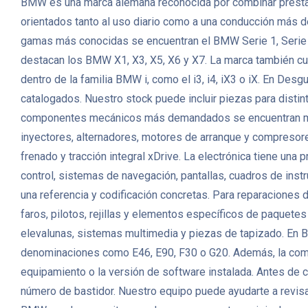
BMW es una marca alemana reconocida por combinar prestacio
orientados tanto al uso diario como a una conducción más d
gamas más conocidas se encuentran el BMW Serie 1, Serie 3
destacan los BMW X1, X3, X5, X6 y X7. La marca también cu
dentro de la familia BMW i, como el i3, i4, iX3 o iX. En
catalogados. Nuestro stock puede incluir piezas para distint
componentes mecánicos más demandados se encuentran motor
inyectores, alternadores, motores de arranque y compresor
frenado y tracción integral xDrive. La electrónica tiene un
control, sistemas de navegación, pantallas, cuadros de in
una referencia y codificación concretas. Para reparaciones d
faros, pilotos, rejillas y elementos específicos de paquetes
elevalunas, sistemas multimedia y piezas de tapizado. En
denominaciones como E46, E90, F30 o G20. Además, la compati
equipamiento o la versión de software instalada. Antes de
número de bastidor. Nuestro equipo puede ayudarte a revisar